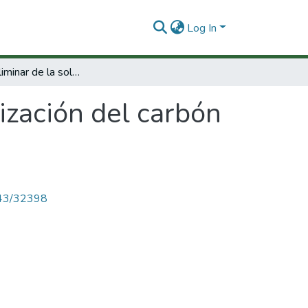
Log In
Estudio preliminar de la solubilización del carbón mediante la utilización de microorganismos
lización del carbón
s
4143/32398