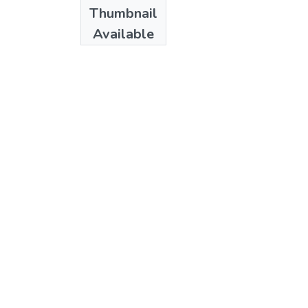
Date
Thumbnail
1992
Available