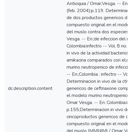
Antioquia / Omar;Vesga. -- En: Co
(feb. 2004);p.119. Determinacion
de dos productos genericos de 
compuesto original en el modelo
del muslo contra dos especies 
Vesga. -- En:;de infeccion del 
Colombia:infectro -- Vol. 8 no. 
in vivo de la actividad bacteric
amikacina comparados con el;co
murino neutropenico de infecc
-- En:;Colombia : infectro -- Vol
Determinacion in vivo de la ctiv
dc.description.content
genericos de ceftriaxone compa
el modelo murino neutropenico;
Omar Vesga. -- En: Colombia:infe
p.155;Determinacion in vivo de l
cincoproductos genericos de ce
compuesto original en el modelo
del muslo (MMNIM) / Omar Vesga.