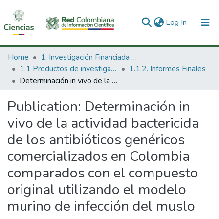
(current)
Log In
Communities & Collections
Home
1. Investigación Financiada con Recursos Públicos
1.1 Productos de investigación
1.1.2. Informes Finales
All of DSpace
Determinación in vivo de la actividad bactericida de los antibióticos genéricos comercializados en Colombia comparados con el compuesto original utilizando el modelo murino de infección del muslo
Statistics
Publication:
Determinación in
vivo de la actividad bactericida
de los antibióticos genéricos
comercializados en Colombia
comparados con el compuesto
original utilizando el modelo
murino de infección del muslo