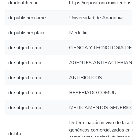
dc.identifier.uri
https://repositorio.minciencia
dc.publisher.name
Universidad de Antioquia,
dc.publisher.place
Medellin :
dc.subject.lemb
CIENCIA Y TECNOLOGIA DE 
dc.subject.lemb
AGENTES ANTIBACTERIANO
dc.subject.lemb
ANTIBIOTICOS
dc.subject.lemb
RESFRIADO COMUN
dc.subject.lemb
MEDICAMENTOS GENERICOS
Determinación in vivo de la activ
genéricos comercializados en C
dc.title