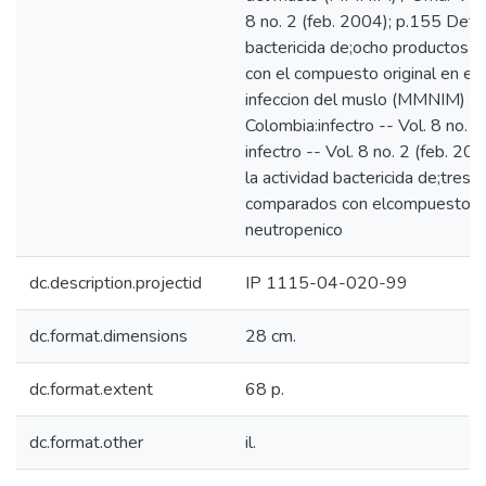
8 no. 2 (feb. 2004); p.155 Deter
bactericida de;ocho productos g
con el compuesto original en el
infeccion del muslo (MMNIM) / 
Colombia:infectro -- Vol. 8 no. 
infectro -- Vol. 8 no. 2 (feb. 2
la actividad bactericida de;tres
comparados con elcompuesto ori
neutropenico
dc.description.projectid
IP 1115-04-020-99
dc.format.dimensions
28 cm.
dc.format.extent
68 p.
dc.format.other
il.