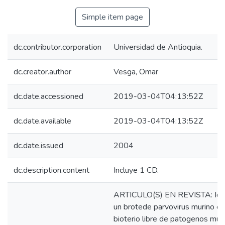
Simple item page
dc.contributor.corporation
Universidad de Antioquia.
dc.creator.author
Vesga, Omar
dc.date.accessioned
2019-03-04T04:13:52Z
dc.date.available
2019-03-04T04:13:52Z
dc.date.issued
2004
dc.description.content
Incluye 1 CD.
ARTICULO(S) EN REVISTA: Identi
un brotede parvovirus murino en
bioterio libre de patogenos mu