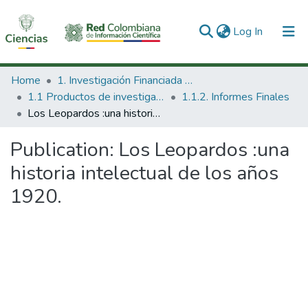
(current)
Log In
Communities & Collections
Home
1. Investigación Financiada con Recursos Públicos
1.1 Productos de investigación
1.1.2. Informes Finales
All of DSpace
Los Leopardos :una historia intelectual de los años 1920.
Statistics
Publication:
Los Leopardos :una
historia intelectual de los años
1920.