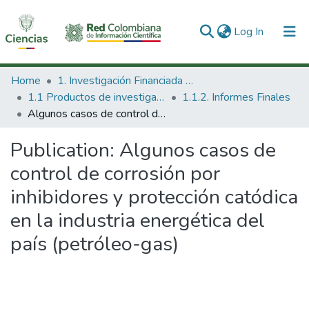
(current)
Log In
Communities & Collections
Home
1. Investigación Financiada con Recursos Públicos
1.1 Productos de investigación
1.1.2. Informes Finales
All of DSpace
Algunos casos de control de corrosión por inhibidores y protección catódica en la industria energética del país (petróleo-gas)
Statistics
Publication:
Algunos casos de
control de corrosión por
inhibidores y protección catódica
en la industria energética del
país (petróleo-gas)