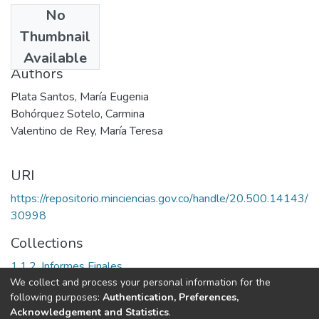
No
Date
Thumbnail
1995
Available
Authors
Plata Santos, María Eugenia
Bohórquez Sotelo, Carmina
Valentino de Rey, María Teresa
URI
https://repositorio.minciencias.gov.co/handle/20.500.14143/
30998
Collections
1.1.2. Informes Finales
We collect and process your personal information for the
following purposes:
Authentication, Preferences,
Full item page
Acknowledgement and Statistics
.