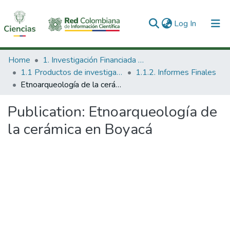
(current)
Log In
Communities & Collections
Home
1. Investigación Financiada con Recursos Públicos
1.1 Productos de investigación
1.1.2. Informes Finales
All of DSpace
Etnoarqueología de la cerámica en Boyacá
Statistics
Publication:
Etnoarqueología de
la cerámica en Boyacá