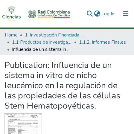
(current)
Log In
Communities & Collections
Home
1. Investigación Financiada con Recursos Públicos
1.1 Productos de investigación
1.1.2. Informes Finales
All of DSpace
Influencia de un sistema in vitro de nicho leucémico en la regulación de las propiedades de las células Stem Hematopoyéticas.
Statistics
Publication:
Influencia de un
sistema in vitro de nicho
leucémico en la regulación de
las propiedades de las células
Stem Hematopoyéticas.