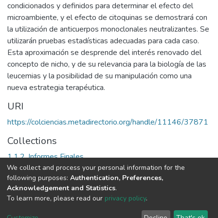
condicionados y definidos para determinar el efecto del
microambiente, y el efecto de citoquinas se demostrará con
la utilización de anticuerpos monoclonales neutralizantes. Se
utilizarán pruebas estadísticas adecuadas para cada caso.
Esta aproximación se desprende del interés renovado del
concepto de nicho, y de su relevancia para la biología de las
leucemias y la posibilidad de su manipulación como una
nueva estrategia terapéutica.
URI
https://colciencias.metadirectorio.org/handle/11146/37871
Collections
1.1.2. Informes Finales
We collect and process your personal information for the
following purposes:
Authentication, Preferences,
Full item page
Acknowledgement and Statistics
.
To learn more, please read our
privacy policy
.
DSpace software
copyright © 2002-2026
LYRASIS
Cookie
Privacy
End User
Send
Customize
Decline
That's ok