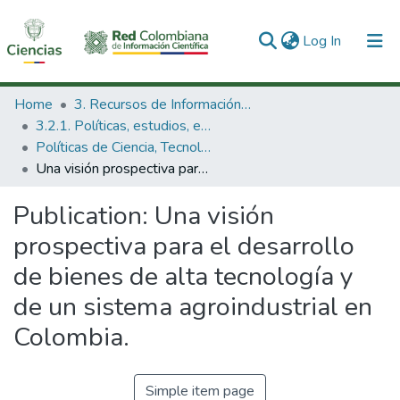
(current)
Log In
Communities & Collections
Home
3. Recursos de Información Científica y Tecnológica
3.2.1. Políticas, estudios, evaluaciones e indicadores de CTeI
All of DSpace
Políticas de Ciencia, Tecnología e Innovación
Una visión prospectiva para el desarrollo de bienes de alta tecnología y de un sistema agroindustrial en Colombia.
Statistics
Publication:
Una visión
prospectiva para el desarrollo
de bienes de alta tecnología y
de un sistema agroindustrial en
Colombia.
Simple item page