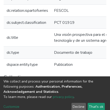
dc.relation.ispartofseries
FESCOL
dc.subject.classification
PCT 01919
Una visión prospectiva para el de
dc.title
tecnología y de un sistema agroi
dc.type
Documento de trabajo
dspace.entity.type
Publication
Collections
We collect and process your personal information for the
Políticas de Ciencia, Tecnología e Innovación
following purposes:
Authentication, Preferences,
Acknowledgement and Statistics
.
To learn more, please read our
privacy policy
.
DSpace software
copyright © 2002-2026
LYRASIS
Cookie
Privacy
End User
Send
Customize
Decline
That's ok