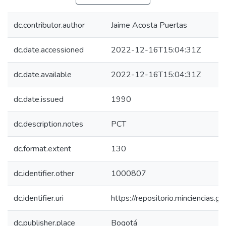
dc.contributor.author
Jaime Acosta Puertas
dc.date.accessioned
2022-12-16T15:04:31Z
dc.date.available
2022-12-16T15:04:31Z
dc.date.issued
1990
dc.description.notes
PCT
dc.format.extent
130
dc.identifier.other
1000807
dc.identifier.uri
https://repositorio.minciencias
dc.publisher.place
Bogotá