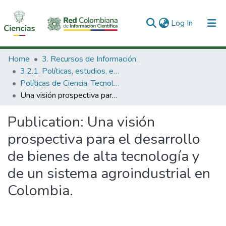
(current)
Log In
Communities & Collections
Home
3. Recursos de Información Científica y Tecnológica
3.2.1. Políticas, estudios, evaluaciones e indicadores de CTeI
All of DSpace
Políticas de Ciencia, Tecnología e Innovación
Una visión prospectiva para el desarrollo de bienes de alta tecnología y de un sistema agroindustrial en Colombia.
Statistics
Publication:
Una visión
prospectiva para el desarrollo
de bienes de alta tecnología y
de un sistema agroindustrial en
Colombia.