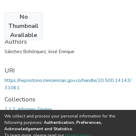
No
Date
Thumbnail
1998
Available
Authors
Sánchez Bohórquez, José Enrique
URI
https://repositorio.minciencias.gov.co/handle/20.500.14143/
31061
Collections
1.1.2. Informes Finales
We collect and process your personal information for the
following purposes:
Authentication, Preferences,
Full item page
Acknowledgement and Statistics
.
To learn more, please read our
privacy policy
.