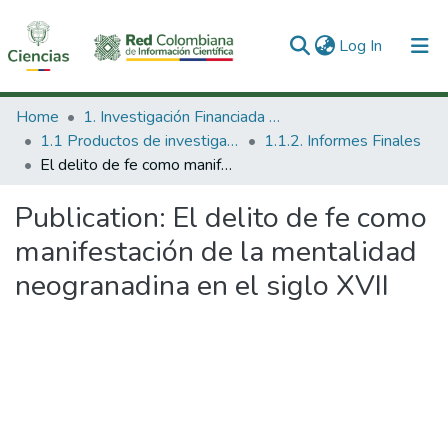
(current)
Log In
Communities & Collections
Home
1. Investigación Financiada con Recursos Públicos
1.1 Productos de investigación
1.1.2. Informes Finales
All of DSpace
El delito de fe como manifestación de la mentalidad neogranadina en el siglo XVII
Statistics
Publication:
El delito de fe como
manifestación de la mentalidad
neogranadina en el siglo XVII