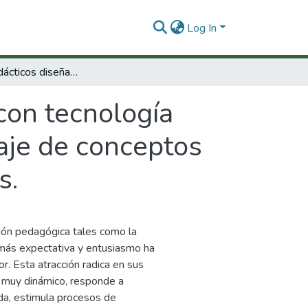
Log In
Modelos didácticos diseñados con tecnología informática para la construcción y aprendizaje de conceptos básicos en ciencias naturales y matemáticas.
con tecnología
zaje de conceptos
s.
ción pedagógica tales como la
ue más expectativa y entusiasmo ha
. Esta atracción radica en sus
e muy dinámico, responde a
da, estimula procesos de