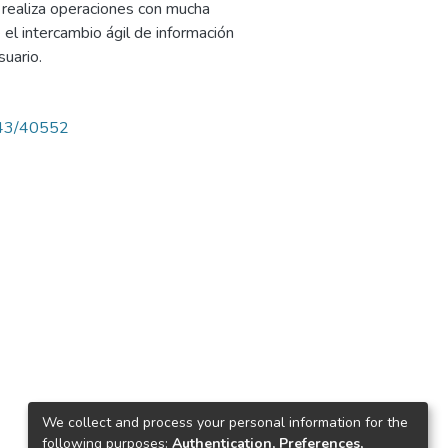
 realiza operaciones con mucha
el intercambio ágil de información
suario.
4143/40552
We collect and process your personal information for the
following purposes:
Authentication, Preferences,