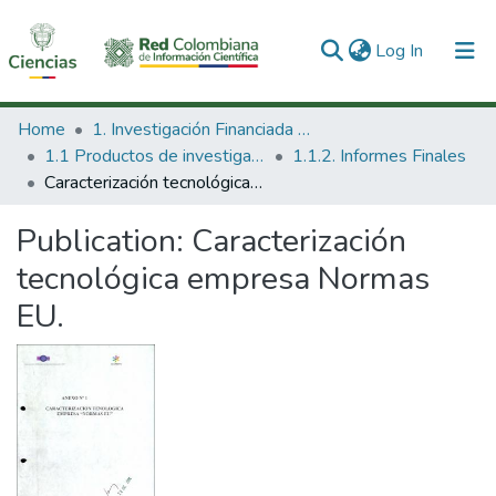
(current)
Log In
Communities & Collections
Home
1. Investigación Financiada con Recursos Públicos
1.1 Productos de investigación
1.1.2. Informes Finales
All of DSpace
Caracterización tecnológica empresa Normas EU.
Statistics
Publication:
Caracterización
tecnológica empresa Normas
EU.