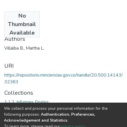
No
Date
Thumbnail
1991
Available
Authors
Villalba B., Martha L.
URI
https://repositorio.minciencias.gov.co/handle/20.500.14143/
32383
Collections
1.1.2. Informes Finales
We collect and process your personal information for the
following purposes:
Authentication, Preferences,
Full item page
Acknowledgement and Statistics
.
To learn more, please read our
privacy policy
.