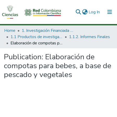
(current)
Log In
Communities & Collections
Home
1. Investigación Financiada con Recursos Públicos
1.1 Productos de investigación
1.1.2. Informes Finales
All of DSpace
Elaboración de compotas para bebes, a base de pescado y vegetales
Statistics
Publication:
Elaboración de
compotas para bebes, a base de
pescado y vegetales