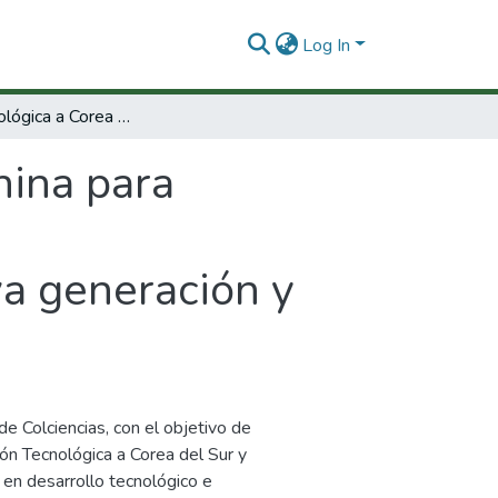
Log In
Misión tecnológica a Corea y China para promover la cooperación en el área de las telecomunicaciones móviles, redes de nueva generación y tecnologías de información asociadas.
hina para
a generación y
e Colciencias, con el objetivo de
ión Tecnológica a Corea del Sur y
en desarrollo tecnológico e