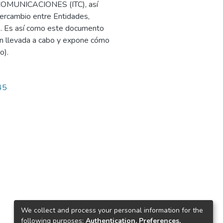
OMUNICACIONES (ITC), así
ercambio entre Entidades,
s. Es así como este documento
ón llevada a cabo y expone cómo
o).
45
We collect and process your personal information for the
following purposes:
Authentication, Preferences,