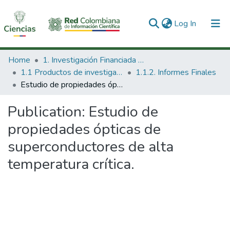
(current)
Log In
Communities & Collections
Home
1. Investigación Financiada con Recursos Públicos
1.1 Productos de investigación
1.1.2. Informes Finales
All of DSpace
Estudio de propiedades ópticas de superconductores de alta temperatura crítica.
Statistics
Publication:
Estudio de
propiedades ópticas de
superconductores de alta
temperatura crítica.