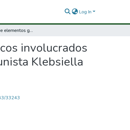
Log In
Búsqueda de elementos genéticos involucrados en la formación del biofilm patógeno oportunista Klebsiella Pneumoniae.
cos involucrados
nista Klebsiella
4143/33243