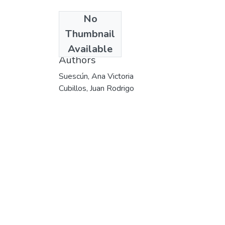
No
Date
Thumbnail
[2006-02-21]
Available
Authors
Suescún, Ana Victoria
Cubillos, Juan Rodrigo