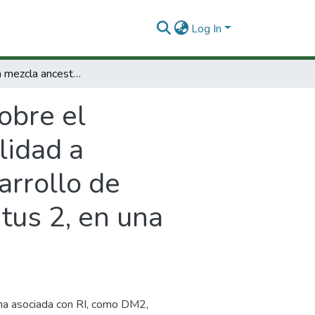
Log In
Efecto de la mezcla ancestral sobre el comportamiento de variantes de susceptibilidad a Resistencia a Insulina y Obesidad en el desarrollo de Dislipidemia, Hipertensión o Diabetes Mellitus 2, en una muestra de población colombiana.
obre el
lidad a
arrollo de
tus 2, en una
na asociada con RI, como DM2,