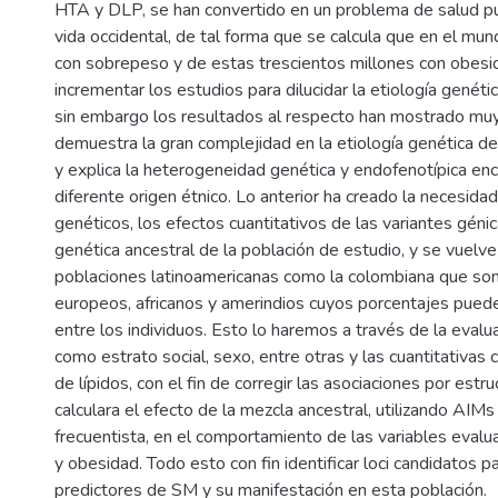
HTA y DLP, se han convertido en un problema de salud púb
vida occidental, de tal forma que se calcula que en el mu
con sobrepeso y de estas trescientos millones con obesid
incrementar los estudios para dilucidar la etiología genétic
sin embargo los resultados al respecto han mostrado muy 
demuestra la gran complejidad en la etiología genética de
y explica la heterogeneidad genética y endofenotípica en
diferente origen étnico. Lo anterior ha creado la necesidad
genéticos, los efectos cuantitativos de las variantes géni
genética ancestral de la población de estudio, y se vuelve
poblaciones latinoamericanas como la colombiana que so
europeos, africanos y amerindios cuyos porcentajes pueden
entre los individuos. Esto lo haremos a través de la evalu
como estrato social, sexo, entre otras y las cuantitativ
de lípidos, con el fin de corregir las asociaciones por est
calculara el efecto de la mezcla ancestral, utilizando AIM
frecuentista, en el comportamiento de las variables evalua
y obesidad. Todo esto con fin identificar loci candidatos p
predictores de SM y su manifestación en esta población.