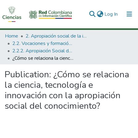
(current)
Log In
Communities & Collections
Home
2. Apropiación social de la información en Ciencia Tecnología e Innovación
2.2. Vocaciones y formación de la CTeI
All of DSpace
2.2.2. Apropiación Social del Conocimiento
¿Cómo se relaciona la ciencia, tecnología e innovación con la apropiación social del conocimiento?
Statistics
Publication:
¿Cómo se relaciona
la ciencia, tecnología e
innovación con la apropiación
social del conocimiento?