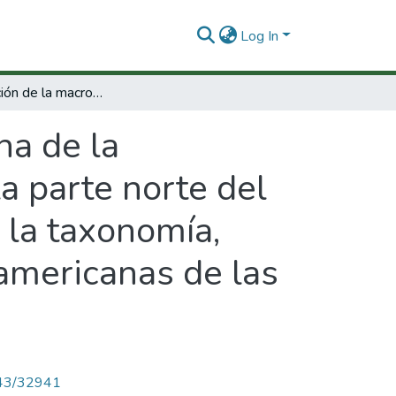
Log In
Caracterización de la macrofauna de la plataforma continental y talud superior de la parte norte del Océano Pacífico colombiano, con énfasis en la taxonomía, sistemática y biogeografía de las especies americanas de las familias de crustáceos Porcella
na de la
la parte norte del
 la taxonomía,
 americanas de las
4143/32941