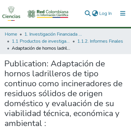
(current)
Log In
Communities & Collections
Home
1. Investigación Financiada con Recursos Públicos
1.1 Productos de investigación
1.1.2. Informes Finales
All of DSpace
Adaptación de hornos ladrilleros de tipo continuo como incineradores de residuos sólidos de origen doméstico y evaluación de su viabilidad técnica, económica y ambiental :
Statistics
Publication:
Adaptación de
hornos ladrilleros de tipo
continuo como incineradores de
residuos sólidos de origen
doméstico y evaluación de su
viabilidad técnica, económica y
ambiental :