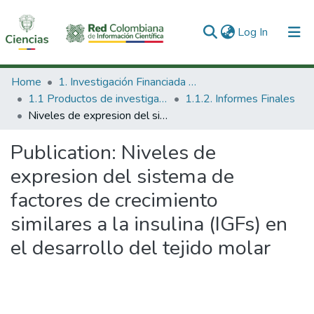
(current)
Log In
Communities & Collections
Home
1. Investigación Financiada con Recursos Públicos
1.1 Productos de investigación
1.1.2. Informes Finales
All of DSpace
Niveles de expresion del sistema de factores de crecimiento similares a la insulina (IGFs) en el desarrollo del tejido molar
Statistics
Publication:
Niveles de
expresion del sistema de
factores de crecimiento
similares a la insulina (IGFs) en
el desarrollo del tejido molar