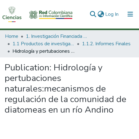
(current)
Log In
Communities & Collections
Home
1. Investigación Financiada con Recursos Públicos
1.1 Productos de investigación
1.1.2. Informes Finales
All of DSpace
Hidrología y pertubaciones naturales:mecanismos de regulación de la comunidad de diatomeas en un río Andino
Statistics
Publication:
Hidrología y
pertubaciones
naturales:mecanismos de
regulación de la comunidad de
diatomeas en un río Andino