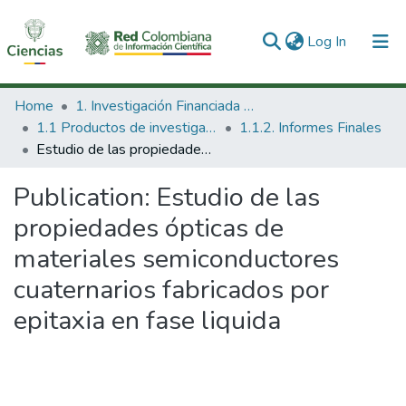
(current)
Log In
Communities & Collections
Home
1. Investigación Financiada con Recursos Públicos
1.1 Productos de investigación
1.1.2. Informes Finales
All of DSpace
Estudio de las propiedades ópticas de materiales semiconductores cuaternarios fabricados por epitaxia en fase liquida
Statistics
Publication:
Estudio de las
propiedades ópticas de
materiales semiconductores
cuaternarios fabricados por
epitaxia en fase liquida