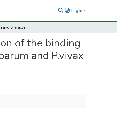
Log In
Identification and characterization of the binding do main softhe msp-1 proteins from P.falciparum and P.vivax to the erythrocyte spectrin.
ion of the binding
iparum and P.vivax