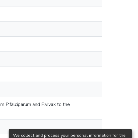
om P.falciparum and P.vivax to the
We collect and process your personal information for the