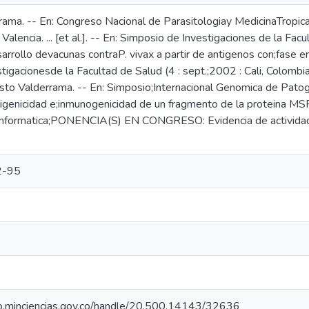
ama. -- En: Congreso Nacional de Parasitologiay MedicinaTropical 
alencia. ... [et al.]. -- En: Simposio de Investigaciones de la Facu
arrollo devacunas contraP. vivax a partir de antigenos con;fase er
igacionesde la Facultad de Salud (4 : sept.;2002 : Cali, Colombia)
to Valderrama. -- En: Simposio;Internacional Genomica de Patog
tigenicidad e;inmunogenicidad de un fragmento de la proteina MS
informatica;PONENCIA(S) EN CONGRESO: Evidencia de actividad 
2-95
rio.minciencias.gov.co/handle/20.500.14143/32636