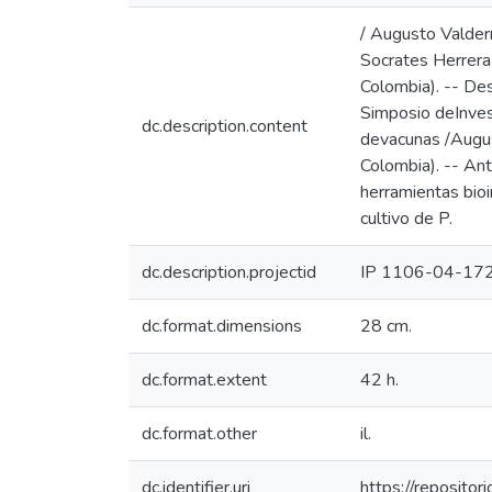
/ Augusto Valderr
Socrates Herrera V
Colombia). -- Des
Simposio deInvest
dc.description.content
devacunas /Augus
Colombia). -- An
herramientas bio
cultivo de P.
dc.description.projectid
IP 1106-04-17
dc.format.dimensions
28 cm.
dc.format.extent
42 h.
dc.format.other
il.
dc.identifier.uri
https://reposito