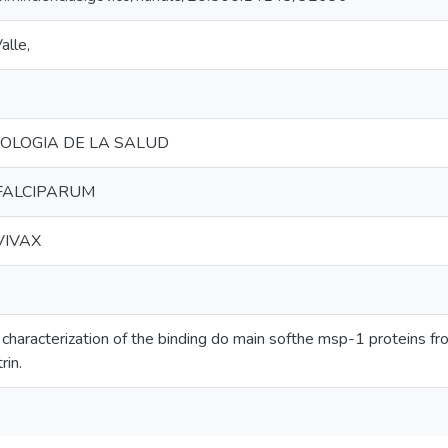
alle,
NOLOGIA DE LA SALUD
FALCIPARUM
VIVAX
d characterization of the binding do main softhe msp-1 proteins fr
rin.