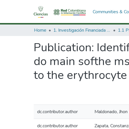
Communities & Col
Home
1. Investigación Financiada con Recursos Públicos
Publication:
Identi
do main softhe ms
to the erythrocyte
dc.contributor.author
Maldonado, Jhon
dc.contributor.author
Zapata, Constanz