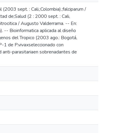
(2003 sept. : Cali,;Colombia).;falciparum /
ltad de;Salud (2 : 2000 sept. : Cali,
itrocitica / Augusto Valderrama. -- En:
. -- Bioinformatica aplicada al diseño
enos del Tropico (2003 ago.: Bogotá,
P-1 de P.vivaxseleccionado con
anti-parasitariaen sobrenadantes de