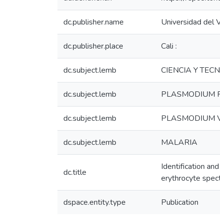
dc.publisher.name
Universidad del V
dc.publisher.place
Cali :
dc.subject.lemb
CIENCIA Y TEC
dc.subject.lemb
PLASMODIUM 
dc.subject.lemb
PLASMODIUM 
dc.subject.lemb
MALARIA
Identification an
dc.title
erythrocyte spect
dspace.entity.type
Publication