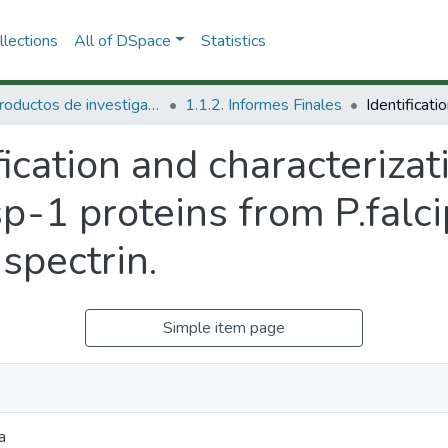
lections
All of DSpace
Statistics
1.1 Productos de investigación
1.1.2. Informes Finales
fication and characterizat
p-1 proteins from P.falc
 spectrin.
Simple item page
a