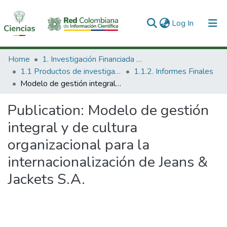
(current)
Log In
Communities & Collections
Home
1. Investigación Financiada con Recursos Públicos
1.1 Productos de investigación
1.1.2. Informes Finales
All of DSpace
Modelo de gestión integral y de cultura organizacional para la internacionalización de Jeans & Jackets S.A.
Statistics
Publication:
Modelo de gestión
integral y de cultura
organizacional para la
internacionalización de Jeans &
Jackets S.A.