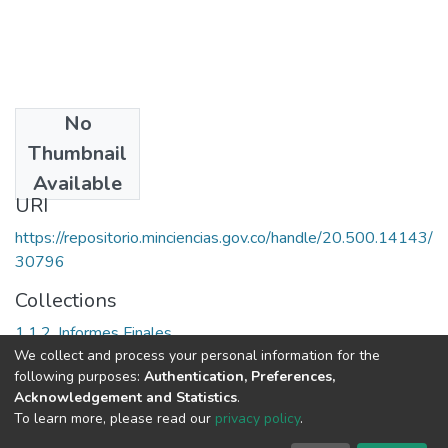
No
Date
Thumbnail
1999
Available
URI
https://repositorio.minciencias.gov.co/handle/20.500.14143/
30796
Collections
1.1.2. Informes Finales
We collect and process your personal information for the
following purposes:
Authentication, Preferences,
Full item page
Acknowledgement and Statistics
.
To learn more, please read our
privacy policy
.
DSpace software
copyright © 2002-2026
LYRASIS