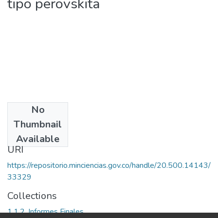
tipo perovskita
No
Date
Thumbnail
[2004]
Available
URI
https://repositorio.minciencias.gov.co/handle/20.500.14143/
33329
Collections
1.1.2. Informes Finales