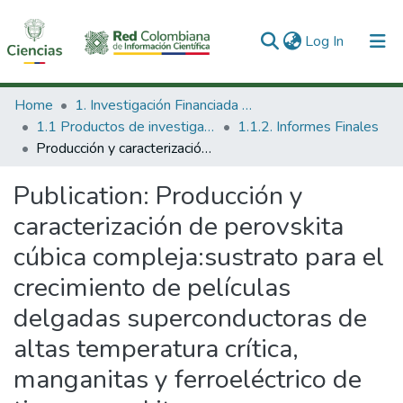
(current)
Log In
Communities & Collections
Home
1. Investigación Financiada con Recursos Públicos
1.1 Productos de investigación
1.1.2. Informes Finales
All of DSpace
Producción y caracterización de perovskita cúbica compleja:sustrato para el crecimiento de películas delgadas superconductoras de altas temperatura crítica, manganitas y ferroeléctrico de tipo perovskita
Statistics
Publication:
Producción y
caracterización de perovskita
cúbica compleja:sustrato para el
crecimiento de películas
delgadas superconductoras de
altas temperatura crítica,
manganitas y ferroeléctrico de