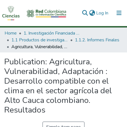
(current)
Log In
Communities & Collections
Home
1. Investigación Financiada con Recursos Públicos
1.1 Productos de investigación
1.1.2. Informes Finales
All of DSpace
Agricultura, Vulnerabilidad, Adaptación : Desarrollo compatible con el clima en el sector agrícola del Alto Cauca colombiano. Resultados
Statistics
Publication:
Agricultura,
Vulnerabilidad, Adaptación :
Desarrollo compatible con el
clima en el sector agrícola del
Alto Cauca colombiano.
Resultados