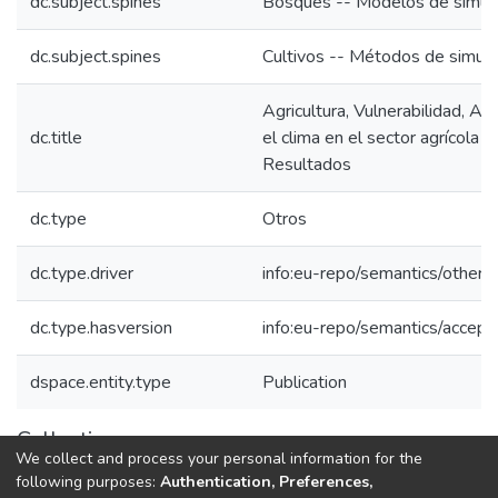
dc.subject.spines
Bosques -- Modelos de simul
dc.subject.spines
Cultivos -- Métodos de simula
Agricultura, Vulnerabilidad, Ad
dc.title
el clima en el sector agrícola 
Resultados
dc.type
Otros
dc.type.driver
info:eu-repo/semantics/other.
dc.type.hasversion
info:eu-repo/semantics/accep
dspace.entity.type
Publication
Collections
We collect and process your personal information for the
1.1.2. Informes Finales
following purposes:
Authentication, Preferences,