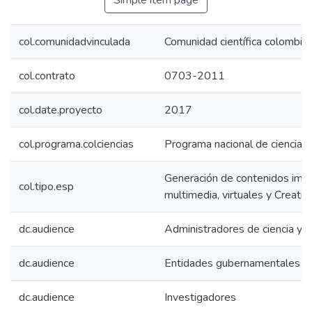
Simple item page
col.comunidadvinculada
Comunidad científica colombia
col.contrato
0703-2011
col.date.proyecto
2017
col.programa.colciencias
Programa nacional de ciencias
Generación de contenidos impre
col.tipo.esp
multimedia, virtuales y Creat
dc.audience
Administradores de ciencia y t
dc.audience
Entidades gubernamentales
dc.audience
Investigadores