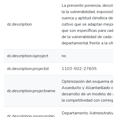
La presente ponencia, describe 
la la vulnerabilidad, exposición
cuenca y aptitud climática de l
dc.description
cultivo que se adaptan mejor 
que son específicas para cada 
de la vulnerabilidad de cada su
departamental frente a la ofert
dc.description.isproject
no
dc.description.projectid
1103-502-27605
Optimización del esquema de 
Acueducto y Alcantarillado d
dc.description.projectname
desarrollo de un modelo de ges
la competitividad con correspo
Departamento Administrativo d
dc.description.sponsorship