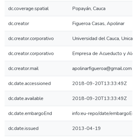
dc.coverage.spatial
Popayán, Cauca
dc.creator
Figueroa Casas, Apolinar
dc.creator.corporativo
Universidad del Cauca, Unicau
dc.creator.corporativo
Empresa de Acueducto y Alcan
dc.creator.mail
apolinarfigueroa@gmail.com
dc.date.accessioned
2018-09-20T13:33:49Z
dc.date.available
2018-09-20T13:33:49Z
dc.date.embargoEnd
info:eu-repo/date/embargoE
dc.date.issued
2013-04-19