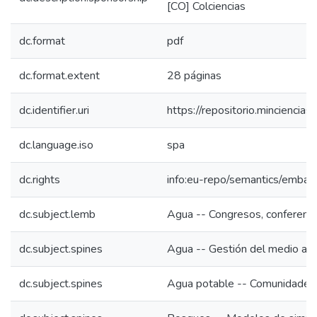
[CO] Colciencias
dc.format
pdf
dc.format.extent
28 páginas
dc.identifier.uri
https://repositorio.mincienc
dc.language.iso
spa
dc.rights
info:eu-repo/semantics/emba
dc.subject.lemb
Agua -- Congresos, conferencia
dc.subject.spines
Agua -- Gestión del medio am
dc.subject.spines
Agua potable -- Comunidades 