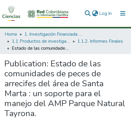
(current)
Log In
Communities & Collections
Home
1. Investigación Financiada con Recursos Públicos
1.1 Productos de investigación
1.1.2. Informes Finales
All of DSpace
Estado de las comunidades de peces de arrecifes del área de Santa Marta : un soporte para el manejo del AMP Parque Natural Tayrona.
Statistics
Publication:
Estado de las
comunidades de peces de
arrecifes del área de Santa
Marta : un soporte para el
manejo del AMP Parque Natural
Tayrona.