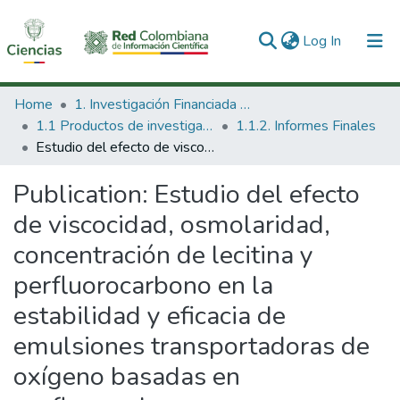
(current)
Log In
Communities & Collections
Home
1. Investigación Financiada con Recursos Públicos
1.1 Productos de investigación
1.1.2. Informes Finales
All of DSpace
Estudio del efecto de viscocidad, osmolaridad, concentración de lecitina y perfluorocarbono en la estabilidad y eficacia de emulsiones transportadoras de oxígeno basadas en perfluorcarbono
Statistics
Publication:
Estudio del efecto
de viscocidad, osmolaridad,
concentración de lecitina y
perfluorocarbono en la
estabilidad y eficacia de
emulsiones transportadoras de
oxígeno basadas en