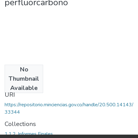
perfluorcarbono
No
Date
Thumbnail
2007
Available
URI
https://repositorio.minciencias.gov.co/handle/20.500.14143/
33344
Collections
1.1.2. Informes Finales