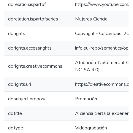
dc.relation.ispartof
https://www.youtube.com
dc.relation.ispartofseries
Mujeres Ciencia
dc.rights
Copyright - Colciencias, 20
dc.rights.accessrights
info:eu-repo/semantics/op
Atribución-NoComercial-Comp
dc.rights.creativecommons
NC-SA 4.0)
dc.rights.uri
https://creativecommons.org
dc.subject.proposal
Promoción
dc.title
A ciencia cierta la experien
dc.type
Videograbación