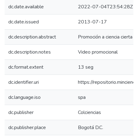
dc.date.available
2022-07-04T23:54:28Z
dc.date.issued
2013-07-17
dc.description.abstract
Promoción a ciencia cierta
dc.description.notes
Video promocional
dc.format.extent
13 seg
dc.identifier.uri
https://repositorio.mincie
dc.language.iso
spa
dc.publisher
Colciencias
dc.publisher.place
Bogotá D.C.