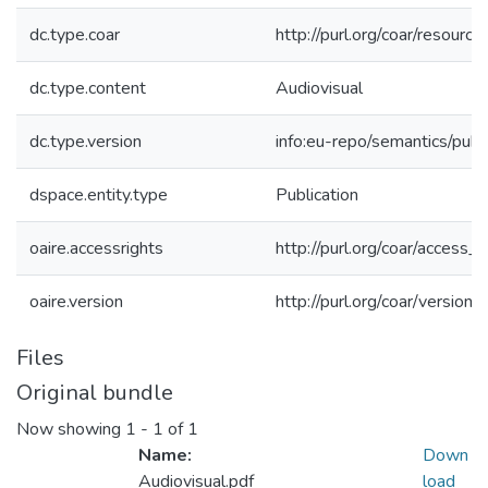
dc.type.coar
http://purl.org/coar/resourc
dc.type.content
Audiovisual
dc.type.version
info:eu-repo/semantics/publ
dspace.entity.type
Publication
oaire.accessrights
http://purl.org/coar/access_r
oaire.version
http://purl.org/coar/versi
Files
Original bundle
Now showing
1 - 1 of 1
Name:
Down
Audiovisual.pdf
load