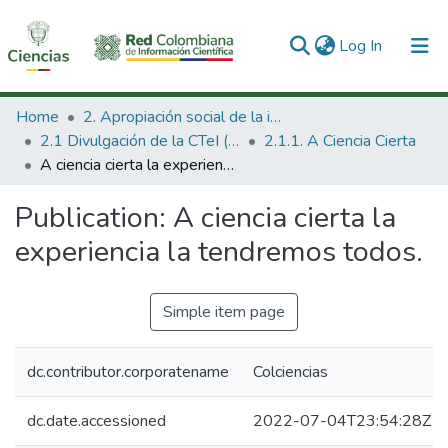
(current)
Log In
Communities & Collections
Home
2. Apropiación social de la información en Ciencia Tecnología e Innovación
2.1 Divulgación de la CTeI (Nueva)
2.1.1. A Ciencia Cierta
All of DSpace
A ciencia cierta la experiencia la tendremos todos.
Statistics
Publication:
A ciencia cierta la
experiencia la tendremos todos.
Simple item page
dc.contributor.corporatename
Colciencias
dc.date.accessioned
2022-07-04T23:54:28Z