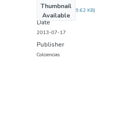
Files
Thumbnail
Audiovisual.pdf
(29.62 KB)
Available
Date
2013-07-17
Publisher
Colciencias