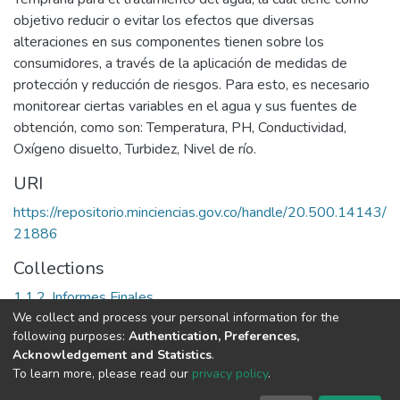
objetivo reducir o evitar los efectos que diversas
alteraciones en sus componentes tienen sobre los
consumidores, a través de la aplicación de medidas de
protección y reducción de riesgos. Para esto, es necesario
monitorear ciertas variables en el agua y sus fuentes de
obtención, como son: Temperatura, PH, Conductividad,
Oxígeno disuelto, Turbidez, Nivel de río.
URI
https://repositorio.minciencias.gov.co/handle/20.500.14143/
21886
Collections
1.1.2. Informes Finales
We collect and process your personal information for the
following purposes:
Authentication, Preferences,
Full item page
Acknowledgement and Statistics
.
To learn more, please read our
privacy policy
.
DSpace software
copyright © 2002-2026
LYRASIS