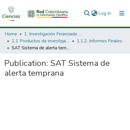
(current)
Log In
Communities & Collections
Home
1. Investigación Financiada con Recursos Públicos
1.1 Productos de investigación
1.1.2. Informes Finales
All of DSpace
SAT Sistema de alerta temprana
Statistics
Publication:
SAT Sistema de
alerta temprana