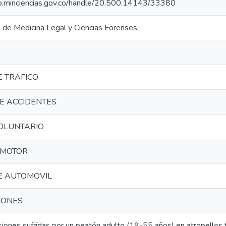
rio.minciencias.gov.co/handle/20.500.14143/33380
l de Medicina Legal y Ciencias Forenses,
E TRAFICO
E ACCIDENTES
VOLUNTARIO
 MOTOR
E AUTOMOVIL
IONES
siones sufridas por un peatón adulto (19-55 años) en atropellos 