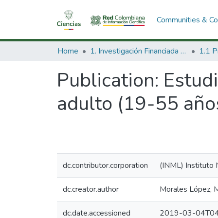
Communities & Col
Home
1. Investigación Financiada con Recursos Públicos
Publication:
Estudi
adulto (19-55 años
dc.contributor.corporation
(INML) Instituto
dc.creator.author
Morales López, 
dc.date.accessioned
2019-03-04T04