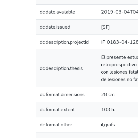
dc.date.available
2019-03-04T04
dc.date.issued
[SF]
dc.description.projectid
IP 0183-04-12
El presente estud
retroprospectivo 
dc.description.thesis
con lesiones fata
de lesiones no fa
dc.format.dimensions
28 cm.
dc.format.extent
103 h.
dc.format.other
il,grafs.