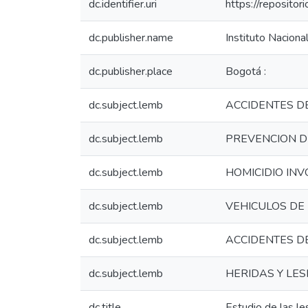
dc.identifier.uri
https://reposito
dc.publisher.name
Instituto Naciona
dc.publisher.place
Bogotá :
dc.subject.lemb
ACCIDENTES D
dc.subject.lemb
PREVENCION D
dc.subject.lemb
HOMICIDIO IN
dc.subject.lemb
VEHICULOS DE
dc.subject.lemb
ACCIDENTES D
dc.subject.lemb
HERIDAS Y LES
dc.title
Estudio de las le