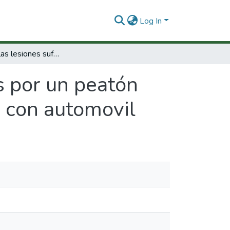
Log In
Estudio de las lesiones sufridas por un peatón adulto (19-55 años) en atropellos frontales con automovil
s por un peatón
s con automovil