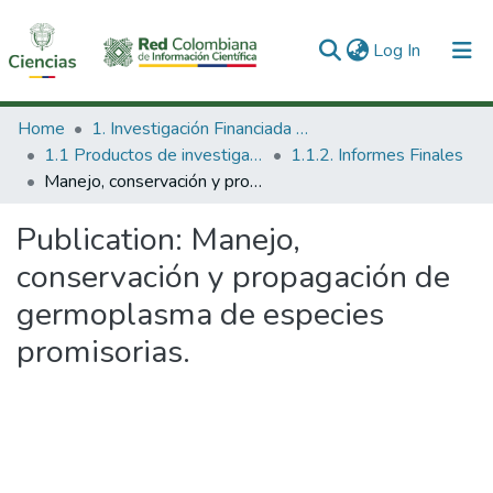
(current)
Log In
Communities & Collections
Home
1. Investigación Financiada con Recursos Públicos
1.1 Productos de investigación
1.1.2. Informes Finales
All of DSpace
Manejo, conservación y propagación de germoplasma de especies promisorias.
Statistics
Publication:
Manejo,
conservación y propagación de
germoplasma de especies
promisorias.