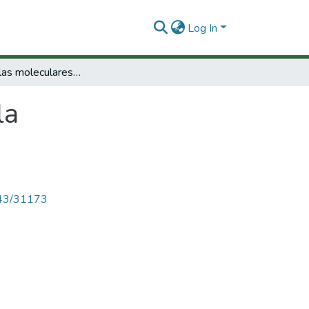
Log In
Uso de mallas moleculares en la descontaminación de desechos líquidos
la
4143/31173