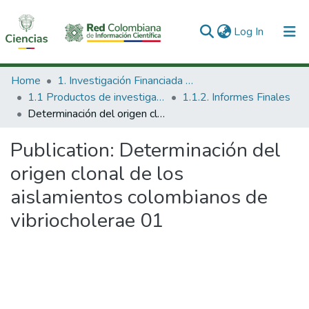
(current)
Log In
Communities & Collections
Home
1. Investigación Financiada con Recursos Públicos
1.1 Productos de investigación
1.1.2. Informes Finales
All of DSpace
Determinación del origen clonal de los aislamientos colombianos de vibriocholerae 01
Statistics
Publication:
Determinación del
origen clonal de los
aislamientos colombianos de
vibriocholerae 01