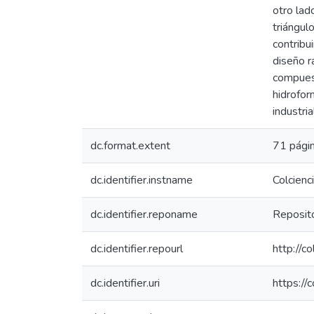
otro lad
triángul
contribu
diseño r
compuest
hidrofor
industri
dc.format.extent
71 págin
dc.identifier.instname
Colcienc
dc.identifier.reponame
Reposito
dc.identifier.repourl
http://c
dc.identifier.uri
https://