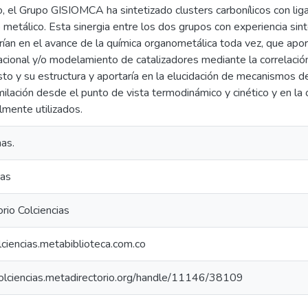
o, el Grupo GISIOMCA ha sintetizado clusters carbonílicos con lig
o metálico. Esta sinergia entre los dos grupos con experiencia sinté
irían en el avance de la química organometálica toda vez, que apor
acional y/o modelamiento de catalizadores mediante la correlación
o y su estructura y aportaría en la elucidación de mecanismos de
milación desde el punto de vista termodinámico y cinético y en l
almente utilizados.
as.
ias
rio Colciencias
olciencias.metabiblioteca.com.co
colciencias.metadirectorio.org/handle/11146/38109