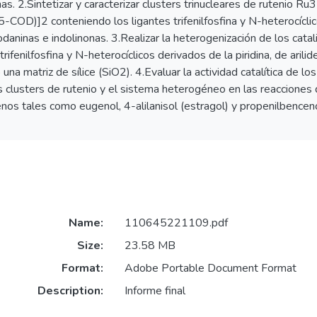
nas. 2.Sintetizar y caracterizar clusters trinucleares de rutenio 
5-COD)]2 conteniendo los ligantes trifenilfosfina y N-heterocíclic
rodaninas e indolinonas. 3.Realizar la heterogenización de los cata
 trifenilfosfina y N-heterocíclicos derivados de la piridina, de ari
o una matriz de sílice (SiO2). 4.Evaluar la actividad catalítica de 
os clusters de rutenio y el sistema heterogéneo en las reacciones
enos tales como eugenol, 4-alilanisol (estragol) y propenilbence
Name:
110645221109.pdf
Size:
23.58 MB
Format:
Adobe Portable Document Format
Description:
Informe final