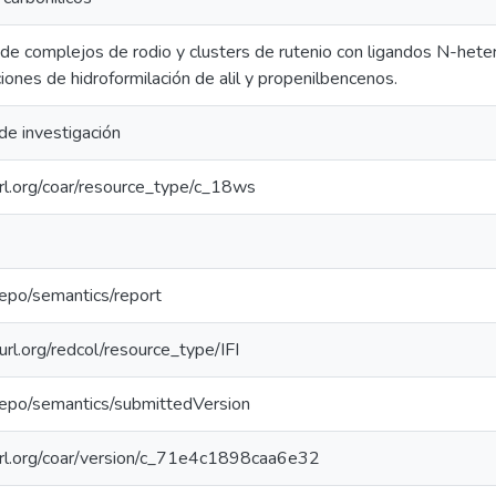
 de complejos de rodio y clusters de rutenio con ligandos N-hetero
ciones de hidroformilación de alil y propenilbencenos.
de investigación
url.org/coar/resource_type/c_18ws
repo/semantics/report
purl.org/redcol/resource_type/IFI
repo/semantics/submittedVersion
purl.org/coar/version/c_71e4c1898caa6e32