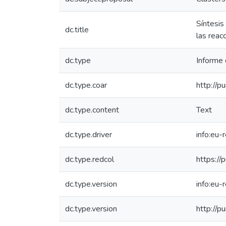
Síntesis
dc.title
las reac
dc.type
Informe 
dc.type.coar
http://p
dc.type.content
Text
dc.type.driver
info:eu-
dc.type.redcol
https://
dc.type.version
info:eu-
dc.type.version
http://