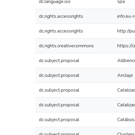
dc.language.iso
spa
dc.rights.accessrights
info:eu
dc.rights.accessrights
http://p
dc.rights.creativecommons
https://
dc.subject.proposal
Alilben
dc.subject.proposal
Anclaje
dc.subject.proposal
Cataliza
dc.subject.proposal
Cataliza
dc.subject.proposal
Catális
dc.subject.proposal
Clusters