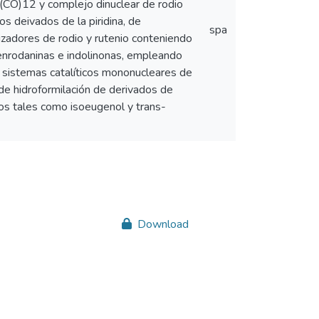
Ru3(CO)12 y complejo dinuclear de rodio
os deivados de la piridina, de
spa
lizadores de rodio y rutenio conteniendo
lidenrodaninas e indolinonas, empleando
los sistemas catalíticos mononucleares de
 de hidroformilación de derivados de
nos tales como isoeugenol y trans-
Download