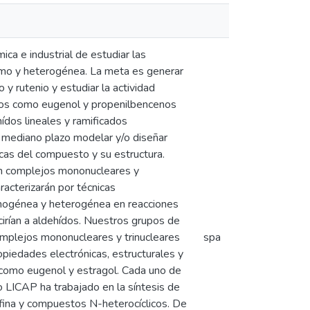
ca e industrial de estudiar las
homo y heterogénea. La meta es generar
y rutenio y estudiar la actividad
ncenos como eugenol y propenilbencenos
ídos lineales y ramificados
 a mediano plazo modelar y/o diseñar
icas del compuesto y su estructura.
rán complejos mononucleares y
racterizarán por técnicas
homogénea y heterogénea en reacciones
irían a aldehídos. Nuestros grupos de
complejos mononucleares y trinucleares
spa
iedades electrónicas, estructurales y
os como eugenol y estragol. Cada uno de
o LICAP ha trabajado en la síntesis de
osfina y compuestos N-heterocíclicos. De