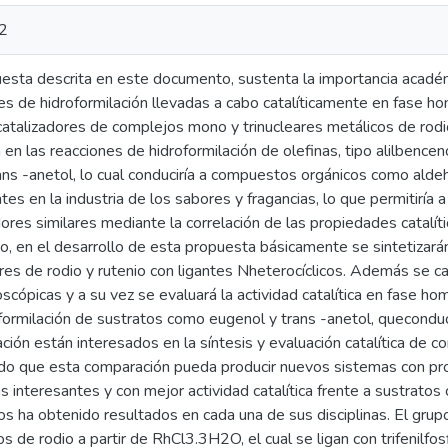
2
esta descrita en este documento, sustenta la importancia académi
es de hidroformilación llevadas a cabo catalíticamente en fase 
atalizadores de complejos mono y trinucleares metálicos de rodio 
ca en las reacciones de hidroformilación de olefinas, tipo alilbe
ns -anetol, lo cual conduciría a compuestos orgánicos como aldeh
tes en la industria de los sabores y fragancias, lo que permitiría
dores similares mediante la correlación de las propiedades catalít
o, en el desarrollo de esta propuesta básicamente se sintetiza
ares de rodio y rutenio con ligantes Nheterocíclicos. Además se ca
scópicas y a su vez se evaluará la actividad catalítica en fase 
formilación de sustratos como eugenol y trans -anetol, queconduc
ación están interesados en la síntesis y evaluación catalítica de 
o que esta comparación pueda producir nuevos sistemas con prop
cas interesantes y con mejor actividad catalítica frente a sustrat
os ha obtenido resultados en cada una de sus disciplinas. El grup
s de rodio a partir de RhCl3.3H2O, el cual se ligan con trifenilf