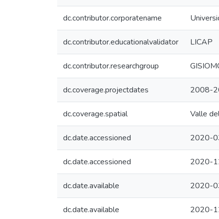
dc.contributor.corporatename
Universi
dc.contributor.educationalvalidator
LICAP
dc.contributor.researchgroup
GISIOM
dc.coverage.projectdates
2008-2
dc.coverage.spatial
Valle de
dc.date.accessioned
2020-0
dc.date.accessioned
2020-1
dc.date.available
2020-0
dc.date.available
2020-1