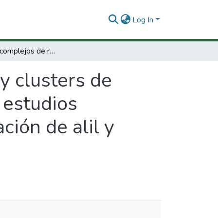
Log In
Síntesis de complejos de rodio y clusters de rutenio con ligandos N-heterocíclicos y sus estudios catalíticos en las reacciones de hidroformilación de alil y propenilbencenos.
y clusters de
 estudios
ción de alil y