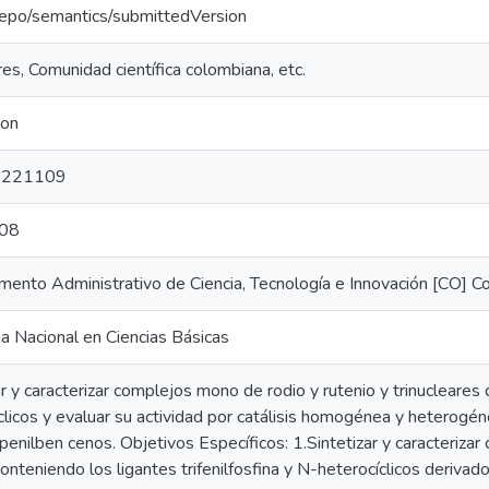
repo/semantics/submittedVersion
es, Comunidad científica colombiana, etc.
ion
5221109
08
ento Administrativo de Ciencia, Tecnología e Innovación [CO] Co
 Nacional en Ciencias Básicas
ar y caracterizar complejos mono de rodio y rutenio y trinucleares
clicos y evaluar su actividad por catálisis homogénea y heterogé
ropenilben cenos. Objetivos Específicos: 1.Sintetizar y caracteriz
conteniendo los ligantes trifenilfosfina y N-heterocíclicos derivados