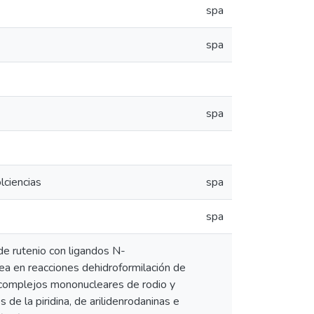
spa
spa
spa
lciencias
spa
spa
 de rutenio con ligandos N-
nea en reacciones dehidroformilación de
ar complejos mononucleares de rodio y
 de la piridina, de arilidenrodaninas e