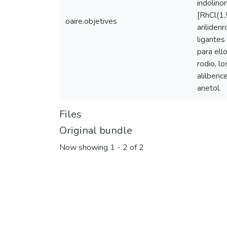
indolino
[RhCl(1,
oaire.objetives
ariliden
ligantes
para ell
rodio, l
alilbenc
anetol.
Files
Original bundle
Now showing
1 - 2 of 2