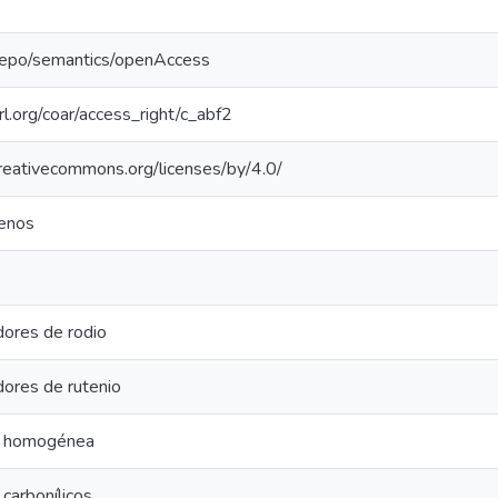
-repo/semantics/openAccess
url.org/coar/access_right/c_abf2
creativecommons.org/licenses/by/4.0/
cenos
dores de rodio
dores de rutenio
is homogénea
 carbonílicos