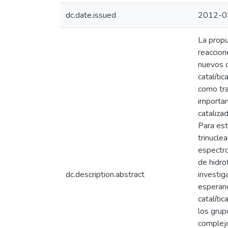
dc.date.issued
2012-0
La propu
reaccion
nuevos c
catalíti
como tra
importan
cataliza
Para est
trinucle
espectro
de hidro
dc.description.abstract
investig
esperand
catalíti
los grup
complejo