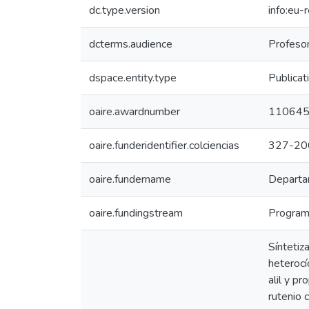
dc.type.version
info:eu-
dcterms.audience
Profesor
dspace.entity.type
Publicat
oaire.awardnumber
11064
oaire.funderidentifier.colciencias
327-20
oaire.fundername
Departam
oaire.fundingstream
Programa
Síntetiz
heterocí
alil y p
rutenio 