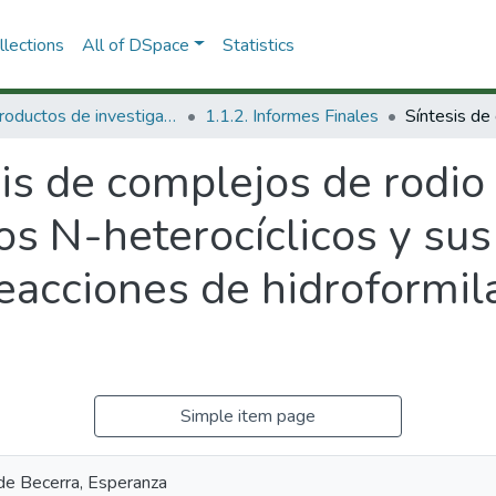
lections
All of DSpace
Statistics
1.1 Productos de investigación
1.1.2. Informes Finales
is de complejos de rodio 
os N-heterocíclicos y sus
reacciones de hidroformila
.
Simple item page
de Becerra, Esperanza