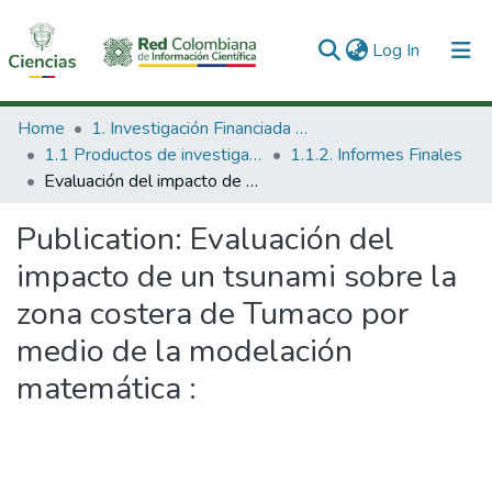
(current)
Log In
Communities & Collections
Home
1. Investigación Financiada con Recursos Públicos
1.1 Productos de investigación
1.1.2. Informes Finales
All of DSpace
Evaluación del impacto de un tsunami sobre la zona costera de Tumaco por medio de la modelación matemática :
Statistics
Publication:
Evaluación del
impacto de un tsunami sobre la
zona costera de Tumaco por
medio de la modelación
matemática :