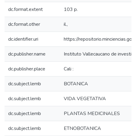
dc.format.extent
103 p.
dc.format.other
il.,
dc.identifier.uri
https://repositorio.minciencias.
dc.publisher.name
Instituto Vallecaucano de investiga
dc.publisher.place
Cali :
dc.subject.lemb
BOTANICA
dc.subject.lemb
VIDA VEGETATIVA
dc.subject.lemb
PLANTAS MEDICINALES
dc.subject.lemb
ETNOBOTANICA