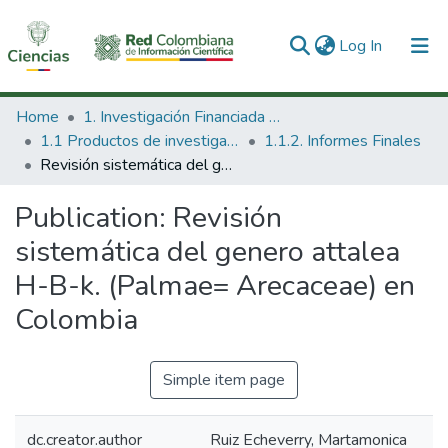
(current)
Log In
Communities & Collections
Home
1. Investigación Financiada con Recursos Públicos
1.1 Productos de investigación
1.1.2. Informes Finales
All of DSpace
Revisión sistemática del genero attalea H-B-k. (Palmae= Arecaceae) en Colombia
Statistics
Publication:
Revisión
sistemática del genero attalea
H-B-k. (Palmae= Arecaceae) en
Colombia
Simple item page
dc.creator.author
Ruiz Echeverry, Martamonica