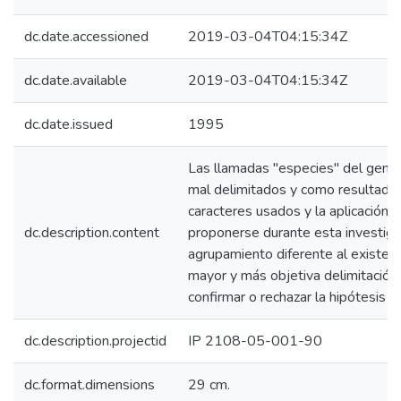
dc.date.accessioned
2019-03-04T04:15:34Z
dc.date.available
2019-03-04T04:15:34Z
dc.date.issued
1995
Las llamadas "especies" del gene
mal delimitados y como resultado 
caracteres usados y la aplicación
dc.description.content
proponerse durante esta investig
agrupamiento diferente al existen
mayor y más objetiva delimitación 
confirmar o rechazar la hipótesis d
dc.description.projectid
IP 2108-05-001-90
dc.format.dimensions
29 cm.