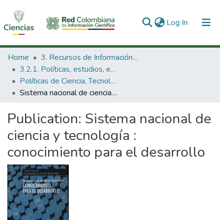
(current)
Log In
Communities & Collections
Home
3. Recursos de Información Científica y Tecnológica
3.2.1. Políticas, estudios, evaluaciones e indicadores de CTeI
All of DSpace
Políticas de Ciencia, Tecnología e Innovación
Sistema nacional de ciencia y tecnología : conocimiento para el desarrollo
Statistics
Publication:
Sistema nacional de
ciencia y tecnología :
conocimiento para el desarrollo