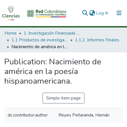
(current)
Log In
Communities & Collections
Home
1. Investigación Financiada con Recursos Públicos
1.1 Productos de investigación
1.1.2. Informes Finales
All of DSpace
Nacimiento de américa en la poesía hispanoamericana.
Statistics
Publication:
Nacimiento de
américa en la poesía
hispanoamericana.
Simple item page
dc.contributor.author
Reyes Peñaranda, Hernán