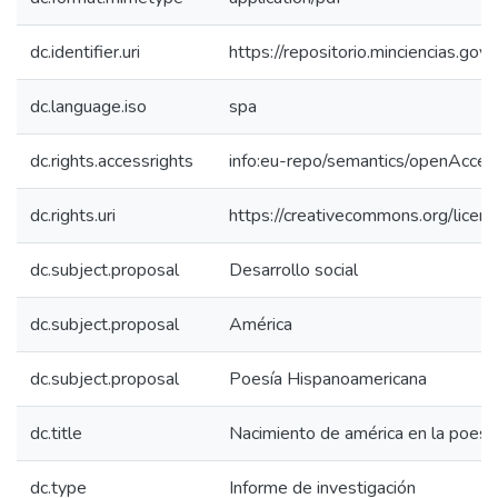
dc.identifier.uri
https://repositorio.minciencias.g
dc.language.iso
spa
dc.rights.accessrights
info:eu-repo/semantics/openAcces
dc.rights.uri
https://creativecommons.org/licen
dc.subject.proposal
Desarrollo social
dc.subject.proposal
América
dc.subject.proposal
Poesía Hispanoamericana
dc.title
Nacimiento de américa en la poesí
dc.type
Informe de investigación