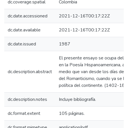
dc.coverage.spatial
Colombia
dc.date.accessioned
2021-12-16T00:17:22Z
dc.date.available
2021-12-16T00:17:22Z
dc.date.issued
1987
El presente ensayo se ocupa del n
en la Poesía Hispanoamericana, a lo
dc.description.abstract
medio que van desde los días del 
del Romanticismo, cuando ya se ha
política del continente. (1402-183
dc.description.notes
Incluye bibliografía.
dc.format.extent
105 páginas.
dc.format.mimetype
application/pdf