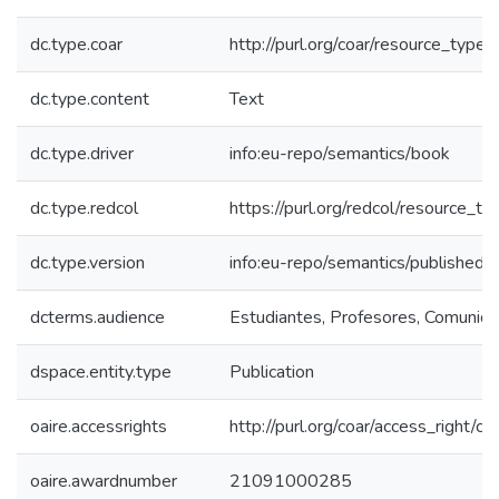
dc.type.coar
http://purl.org/coar/resource_type
dc.type.content
Text
dc.type.driver
info:eu-repo/semantics/book
dc.type.redcol
https://purl.org/redcol/resource_ty
dc.type.version
info:eu-repo/semantics/publishedV
dcterms.audience
Estudiantes, Profesores, Comunidad
dspace.entity.type
Publication
oaire.accessrights
http://purl.org/coar/access_right/c_
oaire.awardnumber
21091000285