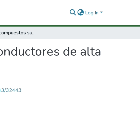
Log In
Estudio de compuestos superconductores de alta temperatura critica en bloque y película
nductores de alta
4143/32443