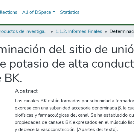
lections
All of DSpace
Statistics
1.1 Productos de investigación
1.1.2. Informes Finales
inación del sitio de uni
de potasio de alta conduc
e BK.
Abstract
Los canales BK están formados por subunidad a formadora
expresa con una subunidad accesoria denominada β, la cu
biofísicas y farmacológicas del canal. Se ha establecido q
propiedades de canales BK expresados en el músculo liso 
y decrece la vasoconstricción. (Apartes del texto).