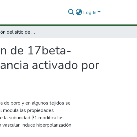
Log In
Determinación del sitio de unión de 17beta-Estradiol a canal de potasio de alta conductancia activado por calcio y por voltaje BK.
ón de 17beta-
tancia activado por
 de poro y en algunos tejidos se
al modula las propiedades
ue la subunidad β1 modifica las
vascular, induce hiperpolarización