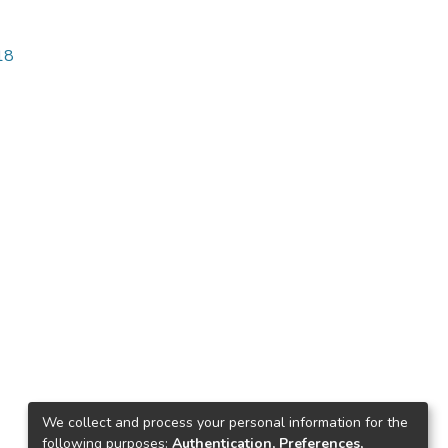
18
We collect and process your personal information for the
following purposes:
Authentication, Preferences,