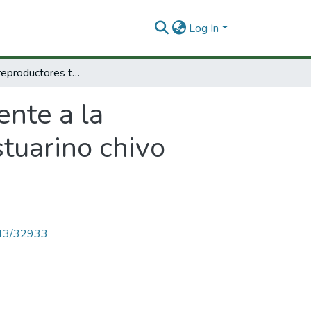
Log In
Manejo de reproductores tendiente a la producción masiva de alevinos del bagre estuarino chivo cabezon ariopsis bonillai (miles, 1945) :
nte a la
tuarino chivo
4143/32933