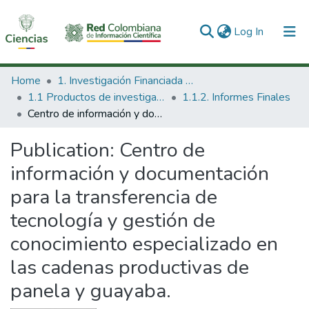
(current)
Log In
Communities & Collections
Home
1. Investigación Financiada con Recursos Públicos
1.1 Productos de investigación
1.1.2. Informes Finales
All of DSpace
Centro de información y documentación para la transferencia de tecnología y gestión de conocimiento especializado en las cadenas productivas de panela y guayaba.
Statistics
Publication:
Centro de
información y documentación
para la transferencia de
tecnología y gestión de
conocimiento especializado en
las cadenas productivas de
panela y guayaba.