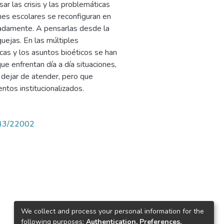
ar las crisis y las problemáticas
nes escolares se reconfiguran en
adamente. A pensarlas desde la
quejas. En las múltiples
icas y los asuntos bioéticos se han
e enfrentan día a día situaciones,
dejar de atender, pero que
tos institucionalizados.
4143/22002
We collect and process your personal information for the
following purposes:
Authentication, Preferences,