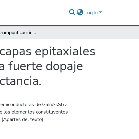
Log In
Estudio de la impurificación de capas epitaxiales de GaAs y AIGaAs en el rango de leve hasta fuerte dopaje por medio de fotoluminiscencia y fotorreflectancia.
 capas epitaxiales
a fuerte dopaje
ctancia.
s semiconductoras de GaInAsSb a
 de los elementos constituyentes
. (Apartes del texto).