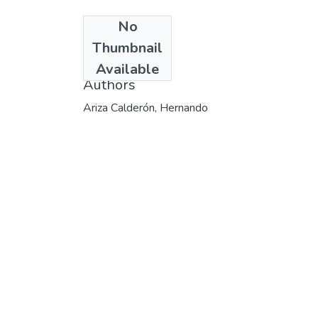
No
Date
Thumbnail
2002-12-18
Available
Authors
Ariza Calderón, Hernando