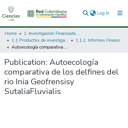
(current)
Log In
Communities & Collections
Home
1. Investigación Financiada con Recursos Públicos
1.1 Productos de investigación
1.1.2. Informes Finales
All of DSpace
Autoecología comparativa de los delfines del rio Inia Geofrensisy SutaliaFluvialis
Statistics
Publication:
Autoecología
comparativa de los delfines del
rio Inia Geofrensisy
SutaliaFluvialis