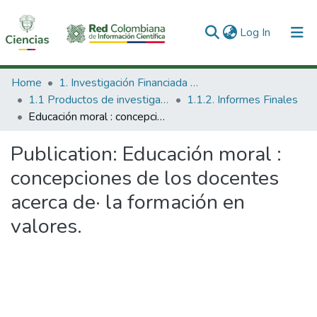
(current)
Log In
Communities & Collections
Home
1. Investigación Financiada con Recursos Públicos
1.1 Productos de investigación
1.1.2. Informes Finales
All of DSpace
Educación moral : concepciones de los docentes acerca de· la formación en valores.
Statistics
Publication:
Educación moral :
concepciones de los docentes
acerca de· la formación en
valores.