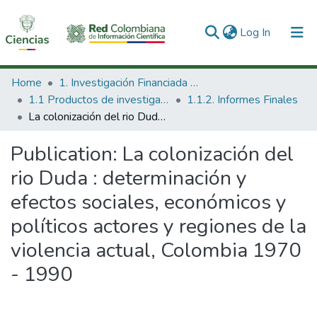
(current)
Log In
Communities & Collections
Home
1. Investigación Financiada con Recursos Públicos
1.1 Productos de investigación
1.1.2. Informes Finales
All of DSpace
La colonización del rio Duda : determinación y efectos sociales, económicos y políticos actores y regiones de la violencia actual, Colombia 1970 - 1990
Statistics
Publication:
La colonización del
rio Duda : determinación y
efectos sociales, económicos y
políticos actores y regiones de la
violencia actual, Colombia 1970
- 1990