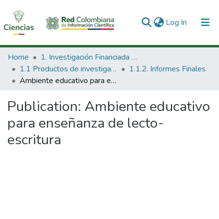
(current)
Log In
Communities & Collections
Home
1. Investigación Financiada con Recursos Públicos
1.1 Productos de investigación
1.1.2. Informes Finales
All of DSpace
Ambiente educativo para enseñanza de lecto-escritura
Statistics
Publication:
Ambiente educativo
para enseñanza de lecto-
escritura