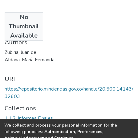
No
Date
Thumbnail
22
Available
Authors
Zubiría, Juan de
Aldana, María Fernanda
URI
https://repositorio.minciencias.gov.co/handle/20.500.14143/
32603
Collections
1.1.2. Informes Finales
We collect and process your personal information for the
following purposes:
Authentication, Preferences,
Full item page